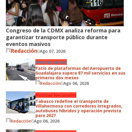
Congreso de la CDMX analiza reforma para
garantizar transporte público durante
eventos masivos
Redacción
Ago 07, 2026
Noticias Jalisco
Patio de plataformas del Aeropuerto de
Guadalajara supera 87 mil servicios en sus
primeros dos meses
Redacción
Ago 06, 2026
Noticias Nacionales
Tabasco redefine el transporte de
Villahermosa con corredores integrados,
autobuses híbridos y operación prevista
para 2027
Redacción
Ago 06, 2026