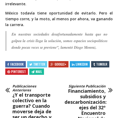
irrelevante.
México todavía tiene oportunidad de evitarlo. Pero el
tiempo corre, y la moto, al menos por ahora, va ganando
la carrera.
En nuestras sociedades desafortunadamente hasta que no
golpea la crisis llega la solución, somos espacios sociopolíticos
donde pocas veces se previene”, lamentó Diego Monraz.
FACEBOOK
TWITTER
GOOGLE+
LINKEDIN
TUMBLR
PINTEREST
MAIL
Publicaciones
Siguiente Publicación
Anteriores
Financiamiento,
¿Y el transporte
subsidios y
colectivo en la
descarbonización:
guerra? Cuando
ejes del 32º
moverse deja de
Encuentro
ser un derecho y