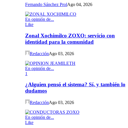
Fernando Sánchez Prol
Ago 04, 2026
En opinión de...
Like
Zonal Xochimilco ZOXO: servicio con
identidad para la comunidad
Redacción
Ago 03, 2026
En opinión de...
1
¿Alguien pensó el sistema? Sí, y también lo
dudamos
Redacción
Ago 03, 2026
En opinión de...
Like