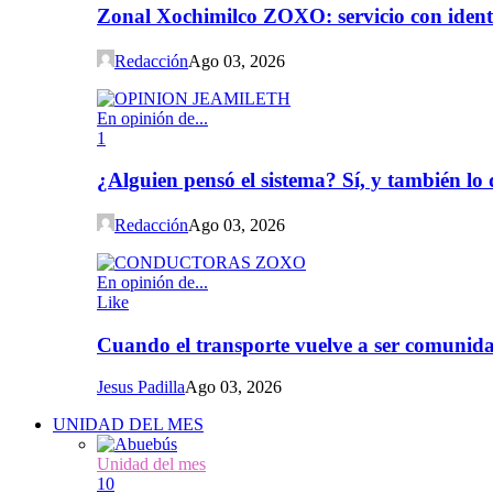
Zonal Xochimilco ZOXO: servicio con iden
Redacción
Ago 03, 2026
En opinión de...
1
¿Alguien pensó el sistema? Sí, y también l
Redacción
Ago 03, 2026
En opinión de...
Like
Cuando el transporte vuelve a ser comunida
Jesus Padilla
Ago 03, 2026
UNIDAD DEL MES
Unidad del mes
10