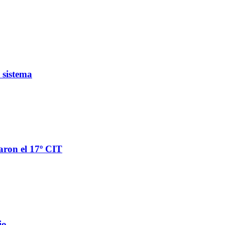
 sistema
aron el 17º CIT
io