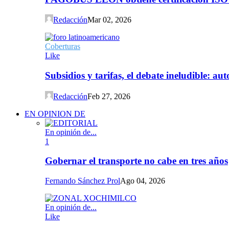
Redacción
Mar 02, 2026
Coberturas
Like
Subsidios y tarifas, el debate ineludible: a
Redacción
Feb 27, 2026
EN OPINION DE
En opinión de...
1
Gobernar el transporte no cabe en tres años
Fernando Sánchez Prol
Ago 04, 2026
En opinión de...
Like