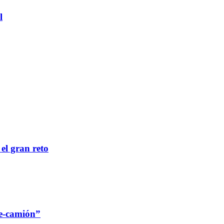
l
 el gran reto
re-camión”