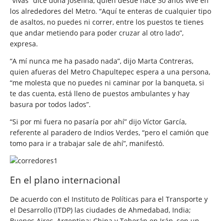
“vivas” dice doña Josefina, quien desde hace 30 años vive en
los alrededores del Metro. “Aquí te enteras de cualquier tipo
de asaltos, no puedes ni correr, entre los puestos te tienes
que andar metiendo para poder cruzar al otro lado”,
expresa.
“A mí nunca me ha pasado nada”, dijo Marta Contreras,
quien afueras del Metro Chapultepec espera a una persona,
“me molesta que no puedes ni caminar por la banqueta, si
te das cuenta, está lleno de puestos ambulantes y hay
basura por todos lados”.
“Si por mi fuera no pasaría por ahí” dijo Víctor García,
referente al paradero de Indios Verdes, “pero el camión que
tomo para ir a trabajar sale de ahí”, manifestó.
En el plano internacional
De acuerdo con el Instituto de Políticas para el Transporte y
el Desarrollo (ITDP) las ciudades de Ahmedabad, India;
Buenos Aires, Argentina; China y Teherán en Irán, son un