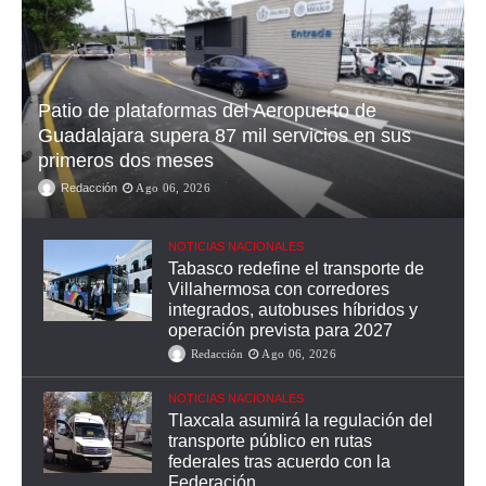
Patio de plataformas del Aeropuerto de
Guadalajara supera 87 mil servicios en sus
primeros dos meses
Redacción
Ago 06, 2026
NOTICIAS NACIONALES
Tabasco redefine el transporte de
Villahermosa con corredores
integrados, autobuses híbridos y
operación prevista para 2027
Redacción
Ago 06, 2026
NOTICIAS NACIONALES
Tlaxcala asumirá la regulación del
transporte público en rutas
federales tras acuerdo con la
Federación