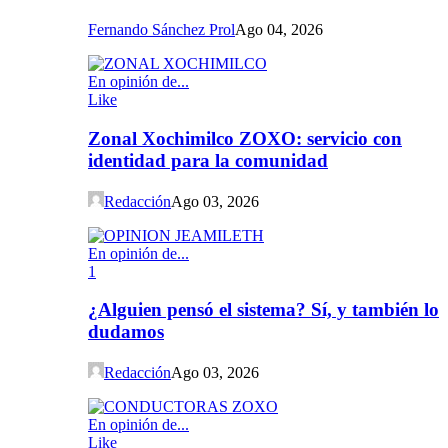
Fernando Sánchez Prol
Ago 04, 2026
En opinión de...
Like
Zonal Xochimilco ZOXO: servicio con
identidad para la comunidad
Redacción
Ago 03, 2026
En opinión de...
1
¿Alguien pensó el sistema? Sí, y también lo
dudamos
Redacción
Ago 03, 2026
En opinión de...
Like