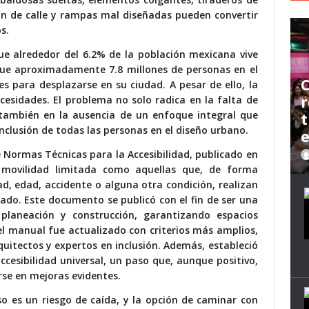
ón de calle y rampas mal diseñadas pueden convertir
s.
ue alrededor del 6.2% de la población mexicana vive
 que aproximadamente 7.8 millones de personas en el
C
es para desplazarse en su ciudad. A pesar de ello, la
r
cesidades. El problema no solo radica en la falta de
o también en la ausencia de un enfoque integral que
t
clusión de todas las personas en el diseño urbano.
 Normas Técnicas para la Accesibilidad,
publicado en
n movilidad limitada como aquellas que, de forma
, edad, accidente o alguna otra condición, realizan
rado. Este documento se publicó con el fin de ser una
laneación y construcción, garantizando espacios
 el manual fue actualizado con criterios más amplios,
quitectos y expertos en inclusión. Además, estableció
ccesibilidad universal, un paso que, aunque positivo,
rse en mejoras evidentes.
o es un riesgo de caída, y la opción de caminar con