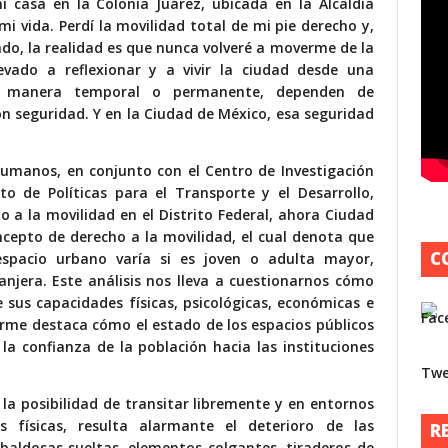
 casa en la Colonia Juárez, ubicada en la Alcaldía
 vida. Perdí la movilidad total de mi pie derecho y,
do, la realidad es que nunca volveré a moverme de la
vado a reflexionar y a vivir la ciudad desde una
 de manera temporal o permanente, dependen de
on seguridad. Y en la Ciudad de México, esa seguridad
Humanos, en conjunto con el Centro de Investigación
o de Políticas para el Transporte y el Desarrollo,
o a la movilidad
en el Distrito Federal, ahora Ciudad
cepto de derecho a la movilidad, el cual denota que
C
espacio urbano varía si es joven o adulta mayor,
anjera. Este análisis nos lleva a cuestionarnos cómo
 sus capacidades físicas, psicológicas, económicas e
orme destaca cómo el estado de los espacios públicos
 la confianza de la población hacia las instituciones
Twe
la posibilidad de transitar libremente y en entornos
s físicas, resulta alarmante el deterioro de las
R
 baldosas sueltas, elementos colgantes, tiraderos de