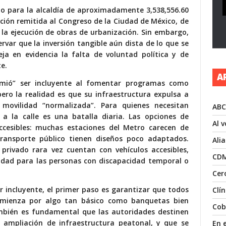
to para la alcaldía de aproximadamente 3,538,556.60
ción remitida al Congreso de la Ciudad de México, de
en la ejecución de obras de urbanización. Sin embargo,
var que la inversión tangible aún dista de lo que se
eja en evidencia la falta de voluntad política y de
e.
A
sumió” ser incluyente al fomentar programas como
pero la realidad es que su infraestructura expulsa a
ovilidad “normalizada”. Para quienes necesitan
ABC
r a la calle es una batalla diaria. Las opciones de
Al 
esibles: muchas estaciones del Metro carecen de
transporte público tienen diseños poco adaptados.
Ali
 privado rara vez cuentan con vehículos accesibles,
CD
lidad para las personas con discapacidad temporal o
Cer
r incluyente, el primer paso es garantizar que todos
Clí
omienza por algo tan básico como banquetas bien
Cob
mbién es fundamental que las autoridades destinen
ampliación de infraestructura peatonal, y que se
En 