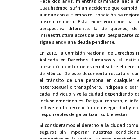
H
ace dos años, mientras caminaba hacia mi
Cuauhtémoc, sufrí un accidente que cambió mi
aunque con el tiempo mi condición ha mejora
misma manera. Esta experiencia me ha lle
perspectiva diferente: la de quienes,
infraestructura accesible para desplazarse c
sigue siendo una deuda pendiente.
En 2013, la Comisión Nacional de Derechos 
Aplicada en Derechos Humanos y el Institut
presentó un informe especial sobre el
derech
de México. De este documento rescato el con
el tránsito de una persona en cualquier 
heterosexual o transgénero, indígena o extr
cada individuo vive la ciudad dependiendo de
incluso emocionales. De igual manera, el inf
influye en la percepción de inseguridad y en
responsables de garantizar su bienestar.
Si consideramos el derecho a la ciudad como 
seguros sin importar nuestras condicione
banquetas en la capital. Huecos, desniveles,