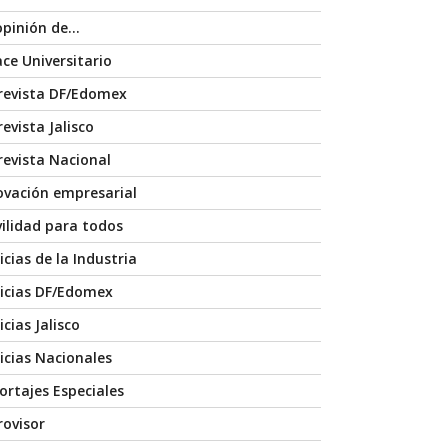
opinión de…
ace Universitario
revista DF/Edomex
evista Jalisco
revista Nacional
ovación empresarial
ilidad para todos
icias de la Industria
icias DF/Edomex
cias Jalisco
icias Nacionales
ortajes Especiales
rovisor