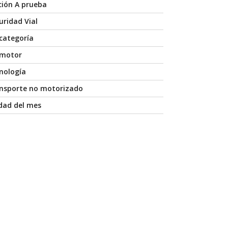
ción A prueba
uridad Vial
 categoría
 motor
nología
nsporte no motorizado
dad del mes