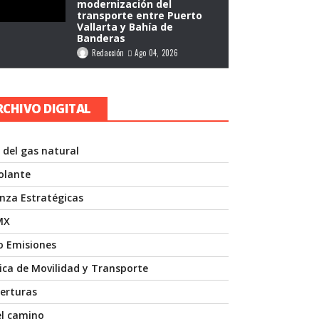
modernización del
transporte entre Puerto
Vallarta y Bahía de
Banderas
Redacción
Ago 04, 2026
RCHIVO DIGITAL
 del gas natural
volante
anza Estratégicas
MX
o Emisiones
nica de Movilidad y Transporte
erturas
el camino