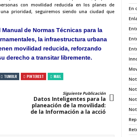
ersonas con movilidad reducida en los planes de
En 
 una prioridad, seguiremos siendo una ciudad que
Enl
Ent
l Manual de
Normas Técnicas para la
Entr
rnamentales, la
infraestructura urbana
enen movilidad reducida, reforzando
Ent
su derecho a transitar libremente.
Inn
Mov
TUMBLR
PINTEREST
MAIL
Not
Not
Siguiente Publicación
Datos Inteligentes para la
Noti
planeación de la movilidad:
Not
de la Información a la acció
Rep
Ret