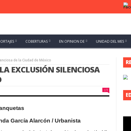
PORTAJES
COBERTURAS
EN OPINION DE
UNIDAD DEL MES
lenciosa de la Ciudad de México
R
LA EXCLUSIÓN SILENCIOSA
O
1
E
anda García Alarcón /
Urbanista