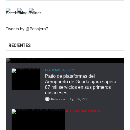
Tweets by @Pasajero7
Congreso de la CDMX analiza reforma para
garantizar transporte público durante eventos
RECIENTES
masivos
Redacción
Ago 07, 2026
NOTICIAS JALISCO
Patio de plataformas del
Aeropuerto de Guadalajara supera
87 mil servicios en sus primeros
dos meses
Redacción
Ago 06, 2026
NOTICIAS NACIONALES