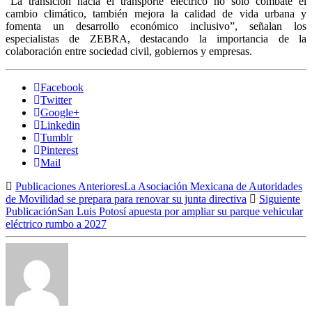
“La transición hacia el transporte eléctrico no solo combate el
cambio climático, también mejora la calidad de vida urbana y
fomenta un desarrollo económico inclusivo”, señalan los
especialistas de ZEBRA, destacando la importancia de la
colaboración entre sociedad civil, gobiernos y empresas.
Facebook
Twitter
Google+
Linkedin
Tumblr
Pinterest
Mail
Publicaciones Anteriores
La Asociación Mexicana de Autoridades
de Movilidad se prepara para renovar su junta directiva
Siguiente
Publicación
San Luis Potosí apuesta por ampliar su parque vehicular
eléctrico rumbo a 2027