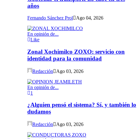
años
Fernando Sánchez Prol
Ago 04, 2026
En opinión de...
Like
Zonal Xochimilco ZOXO: servicio con
identidad para la comunidad
Redacción
Ago 03, 2026
En opinión de...
1
¿Alguien pensó el sistema? Sí, y también lo
dudamos
Redacción
Ago 03, 2026