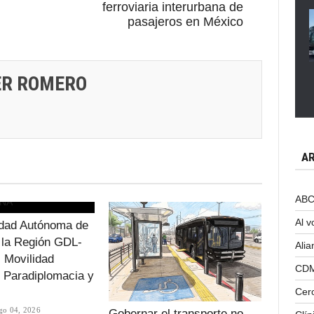
ferroviaria interurbana de
pasajeros en México
ER ROMERO
AR
ABC 
Al v
dad Autónoma de
 la Región GDL-
Alia
 Movilidad
CD
, Paradiplomacia y
Cer
go 04, 2026
Gobernar el transporte no