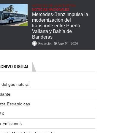
NOTICIAS DE LA INDUSTRIA
NOTICIAS NACIONALES
Mercedes-Benz impulsa la
modernización del
transporte entre Puerto
Vallarta y Bahía de
Banderas
Redacción
Ago 04, 2026
CHIVO DIGITAL
del gas natural
olante
nza Estratégicas
MX
o Emisiones