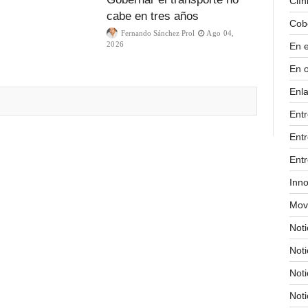
Clín
cabe en tres años
Cob
Fernando Sánchez Prol
Ago 04,
2026
En 
En 
Enla
Ent
Entr
Entr
Inn
Movi
Noti
Not
Noti
Noti