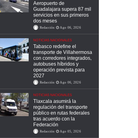
Aeropuerto de
Guadalajara supera 87 mil
servicios en sus primeros
dos meses
Redacción
Ago 06, 2026
NOTICIAS NACIONALES
Tabasco redefine el
transporte de Villahermosa
con corredores integrados,
autobuses híbridos y
operación prevista para
2027
Redacción
Ago 06, 2026
NOTICIAS NACIONALES
Tlaxcala asumirá la
regulación del transporte
público en rutas federales
tras acuerdo con la
Federación
Redacción
Ago 05, 2026