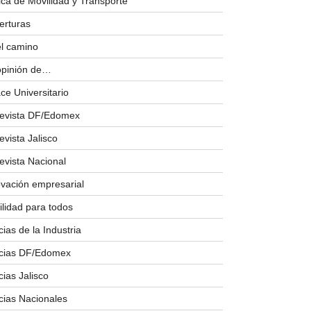
ica de Movilidad y Transporte
erturas
el camino
opinión de…
ce Universitario
revista DF/Edomex
evista Jalisco
evista Nacional
ovación empresarial
lidad para todos
cias de la Industria
icias DF/Edomex
cias Jalisco
cias Nacionales