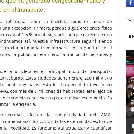
, lo que ha generado congestionamiento
y
d en el transporte.
Twe
a reflexionar sobre la bicicleta como un modo de
 una excepción. Primero, porque sigue creciendo física
o mayor al 1.5 % anual. Segundo, porque carece de una
RE
continuamos así, nuestra infraestructura seguirá siendo
nuestra ciudad pueda transformarse en lo que fue en el
onces, la población era menor al millón de personas y
 la bicicleta es el principal modo de transporte:
trasburgo. Estas ciudades tienen entre 250 mil y 740
C
lacional muy bajas. Esto les ha permitido invertir en
r
 AMG, con más de 5 millones de habitantes, está lejos de
t
es y económicas necesarias para replicar ese modelo. Es
e
nzar la eficiencia.
ncionadas afectan la competitividad del AMG.
o dimensionan los costos de las externalidades, lo que
 la movilidad. Es fundamental actualizar y cuantificar