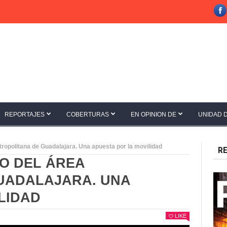
REPORTAJES
COBERTURAS
EN OPINION DE
UNIDAD 
tropolitana de Guadalajara. Una apuesta por la movilidad
RE
O DEL ÁREA
UADALAJARA. UNA
LIDAD
LIKE