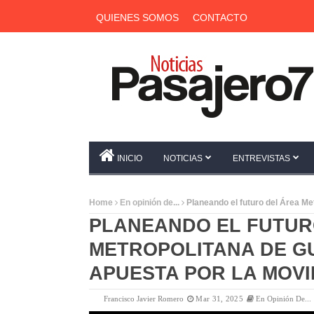
QUIENES SOMOS
CONTACTO
INICIO
NOTICIAS
ENTREVISTAS
Home
En opinión de...
Planeando el futuro del Área Me
PLANEANDO EL FUTUR
METROPOLITANA DE G
APUESTA POR LA MOVI
Francisco Javier Romero
Mar 31, 2025
En Opinión De...