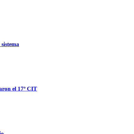
 sistema
aron el 17º CIT
io