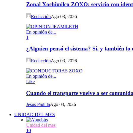
Zonal Xochimilco ZOXO: servicio con iden
Redacción
Ago 03, 2026
En opinión de...
1
¿Alguien pensó el sistema? Sí, y también l
Redacción
Ago 03, 2026
En opinión de...
Like
Cuando el transporte vuelve a ser comunida
Jesus Padilla
Ago 03, 2026
UNIDAD DEL MES
Unidad del mes
10