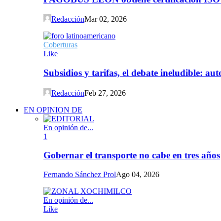
Redacción
Mar 02, 2026
Coberturas
Like
Subsidios y tarifas, el debate ineludible: a
Redacción
Feb 27, 2026
EN OPINION DE
En opinión de...
1
Gobernar el transporte no cabe en tres años
Fernando Sánchez Prol
Ago 04, 2026
En opinión de...
Like