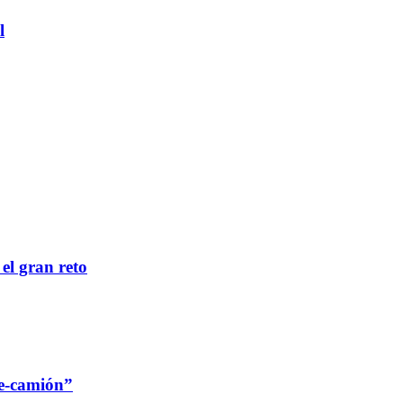
l
 el gran reto
re-camión”