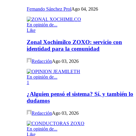
Fernando Sánchez Prol
Ago 04, 2026
En opinión de...
Like
Zonal Xochimilco ZOXO: servicio con
identidad para la comunidad
Redacción
Ago 03, 2026
En opinión de...
1
¿Alguien pensó el sistema? Sí, y también lo
dudamos
Redacción
Ago 03, 2026
En opinión de...
Like