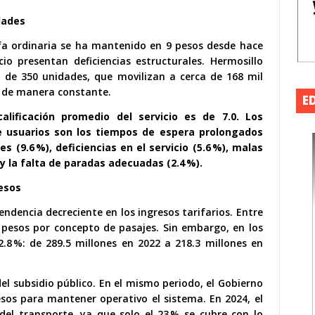
dades
rifa ordinaria se ha mantenido en 9 pesos desde hace
cio presentan deficiencias estructurales. Hermosillo
 de 350 unidades, que movilizan a cerca de 168 mil
an de manera constante.
E
alificación promedio del servicio es de 7.0. Los
re usuarios son los tiempos de espera prolongados
s (9.6 %), deficiencias en el servicio (5.6 %), malas
 y la falta de paradas adecuadas (2.4 %).
resos
tendencia decreciente en los ingresos tarifarios. Entre
 pesos por concepto de pasajes. Sin embargo, en los
.8 %: de 289.5 millones en 2022 a 218.3 millones en
l subsidio público. En el mismo periodo, el Gobierno
sos para mantener operativo el sistema. En 2024, el
 del transporte, ya que solo el 23 % se cubre con lo