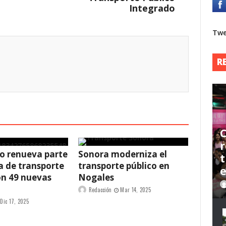
Integrado
Twe
R
C
r
o renueva parte
Sonora moderniza el
t
ta de transporte
transporte público en
on 49 nuevas
Nogales
Redacción
Mar 14, 2025
Dic 17, 2025