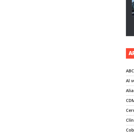
A
ABC
Al 
Ali
CD
Cer
Clí
Cob