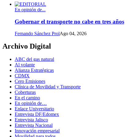
En opinión de...
Gobernar el transporte no cabe en tres años
Fernando Sánchez Prol
Ago 04, 2026
Archivo Digital
ABC del gas natural
Al volante
Alianza Estratégicas
CDMX
Cero Emisiones
Clínica de Movilidad y Transporte
Coberturas
En el camino
En opinión de…
Enlace Universitario
Entrevista DF/Edomex
Entrevista Jalisco
Entrevista Nacional
Innovación empresarial
Movilidad para todos