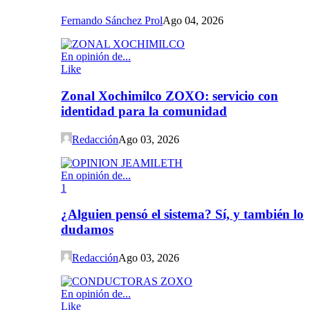
Fernando Sánchez Prol
Ago 04, 2026
En opinión de...
Like
Zonal Xochimilco ZOXO: servicio con
identidad para la comunidad
Redacción
Ago 03, 2026
En opinión de...
1
¿Alguien pensó el sistema? Sí, y también lo
dudamos
Redacción
Ago 03, 2026
En opinión de...
Like