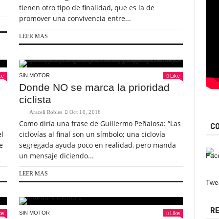
tienen otro tipo de finalidad, que es la de
promover una convivencia entre...
LEER MAS
SIN MOTOR
ke
Like
Donde NO se marca la prioridad
ciclista
Araceli Robles
Oct 10, 2016
Como diría una frase de Guillermo Peñalosa: “Las
CO
el
ciclovías al final son un símbolo; una ciclovía
e
segregada ayuda poco en realidad, pero manda
un mensaje diciendo...
LEER MAS
C
Twe
r
t
RE
e
SIN MOTOR
ke
Like