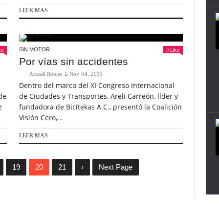
LEER MAS
SIN MOTOR
ke
Like
Por vías sin accidentes
Araceli Robles
Nov 04, 2015
Dentro del marco del XI Congreso Internacional
de
de Ciudades y Transportes, Areli Carreón, líder y
z
fundadora de Bicitekas A.C., presentó la Coalición
Visión Cero,...
LEER MAS
19
20
21
›
Next Page