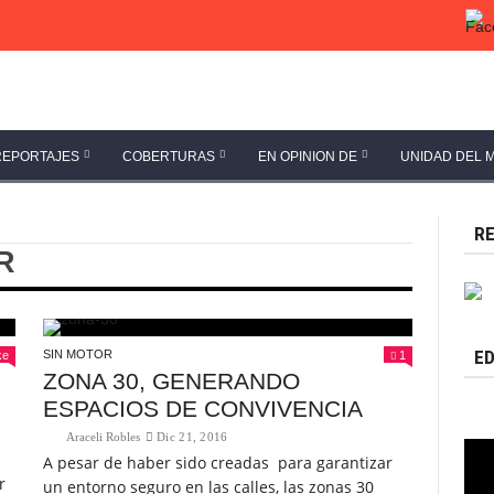
REPORTAJES
COBERTURAS
EN OPINION DE
UNIDAD DEL 
RE
R
ED
SIN MOTOR
ke
1
ZONA 30, GENERANDO
ESPACIOS DE CONVIVENCIA
Araceli Robles
Dic 21, 2016
A pesar de haber sido creadas para garantizar
r
un entorno seguro en las calles, las zonas 30