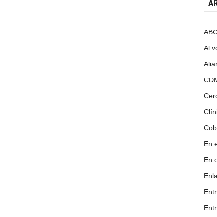
AR
ABC 
Al v
Alia
CD
Cer
Clín
Cob
En 
En 
Enla
Ent
Entr