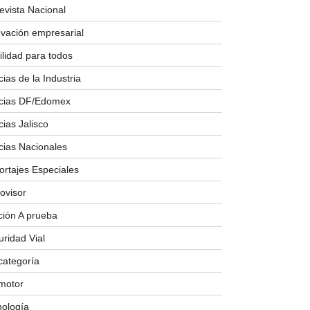
evista Nacional
ovación empresarial
lidad para todos
cias de la Industria
icias DF/Edomex
cias Jalisco
cias Nacionales
rtajes Especiales
ovisor
ción A prueba
ridad Vial
categoría
 motor
nología