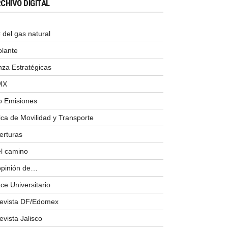
CHIVO DIGITAL
del gas natural
olante
nza Estratégicas
MX
o Emisiones
ica de Movilidad y Transporte
erturas
el camino
opinión de…
ce Universitario
revista DF/Edomex
evista Jalisco