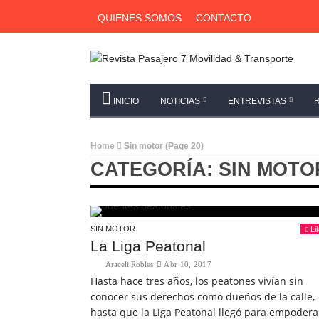
QUIENES SOMOS
CONTACTO
INICIO
NOTICIAS
ENTREVISTAS
Home
Sin motor
(Page 20)
CATEGORÍA: SIN MOTO
SIN MOTOR
Li
La Liga Peatonal
Araceli Robles
Abr 10, 2017
Hasta hace tres años, los peatones vivían sin
conocer sus derechos como dueños de la calle,
hasta que la Liga Peatonal llegó para empodera