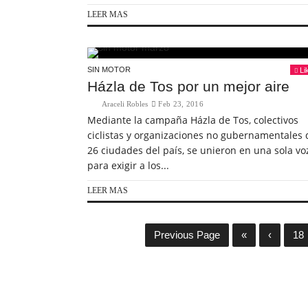
LEER MAS
SIN MOTOR
Li
Házla de Tos por un mejor aire
Araceli Robles
Feb 23, 2016
Mediante la campaña Házla de Tos, colectivos
ciclistas y organizaciones no gubernamentales 
26 ciudades del país, se unieron en una sola vo
para exigir a los...
LEER MAS
Previous Page
«
‹
18