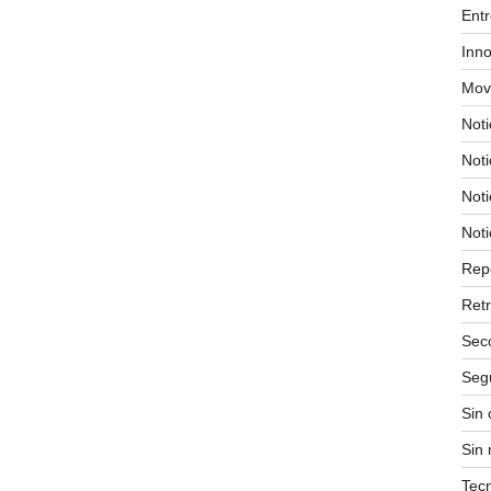
Entr
Inn
Movi
Noti
Not
Noti
Noti
Repo
Retr
Sec
Segu
Sin 
Sin
Tec