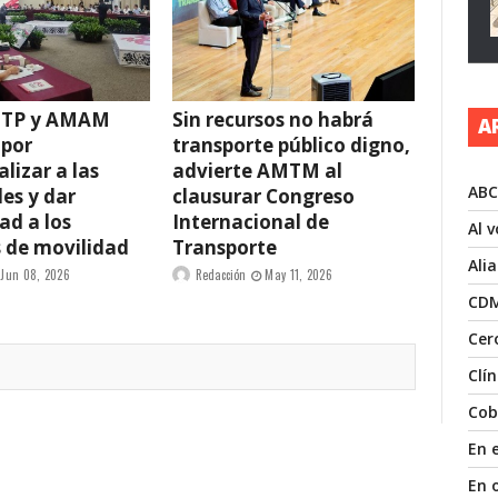
ITP y AMAM
Sin recursos no habrá
A
 por
transporte público digno,
lizar a las
advierte AMTM al
ABC
es y dar
clausurar Congreso
ad a los
Internacional de
Al 
 de movilidad
Transporte
Ali
Jun 08, 2026
Redacción
May 11, 2026
CD
Cer
Clí
Cob
En 
En 