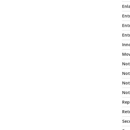
Enl
Ent
Entr
Ent
Inn
Mov
Not
Not
Noti
Not
Rep
Ret
Sec