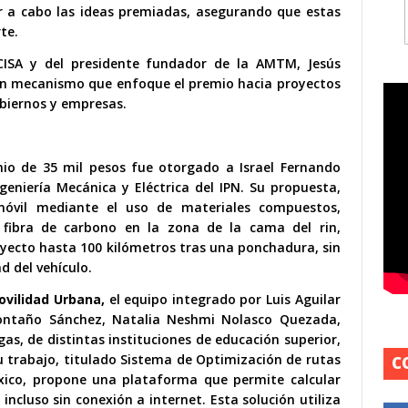
ar a cabo las ideas premiadas, asegurando que estas
te.
CISA y del presidente fundador de la AMTM, Jesús
r un mecanismo que enfoque el premio hacia proyectos
obiernos y empresas.
mio de 35 mil pesos fue otorgado a Israel Fernando
geniería Mecánica y Eléctrica del IPN. Su propuesta,
móvil mediante el uso de materiales compuestos,
 fibra de carbono en la zona de la cama del rin,
ayecto hasta 100 kilómetros tras una ponchadura, sin
ad del vehículo.
ovilidad Urbana,
el equipo integrado por Luis Aguilar
Montaño Sánchez, Natalia Neshmi Nolasco Quezada,
as, de distintas instituciones de educación superior,
u trabajo, titulado Sistema de Optimización de rutas
C
xico, propone una plataforma que permite calcular
ncluso sin conexión a internet. Esta solución utiliza