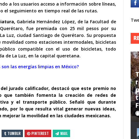
ndo a los usuarios acceso a información sobre líneas,
o el seguimiento en tiempo real de las rutas.
Twe
iatura,
Gabriela Hernández López, de la Facultad de
 Querétaro, fue premiada con 25 mil pesos por su
 La Luz, ciudad Santiago de Querétaro. Su propuesta
R
e movilidad como estaciones intermodales, bicicletas
úblico compatible con el uso de bicicletas, todo
a de La Luz, en la capital queretana.
 son las energías limpias en México?
T
r
p
del jurado calificador, destacó que este premio no
no que también fomenta la creación de redes de
t
ativa y el transporte público. Señaló que durante
o, por lo que resulta vital generar nuevas ideas,
mejorar la movilidad en las ciudades mexicanas.
TUMBLR
PINTEREST
MAIL