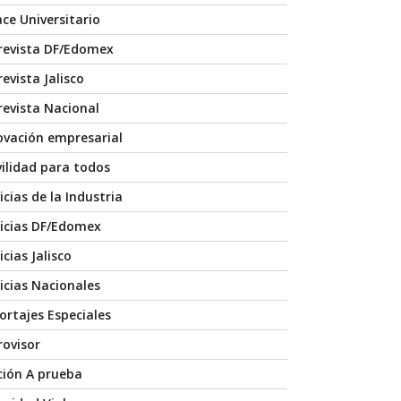
ace Universitario
revista DF/Edomex
evista Jalisco
revista Nacional
ovación empresarial
ilidad para todos
icias de la Industria
icias DF/Edomex
cias Jalisco
icias Nacionales
ortajes Especiales
rovisor
ción A prueba