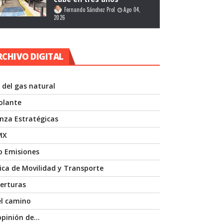
Fernando Sánchez Prol
Ago 04,
2026
RCHIVO DIGITAL
 del gas natural
volante
anza Estratégicas
MX
o Emisiones
nica de Movilidad y Transporte
erturas
el camino
opinión de…