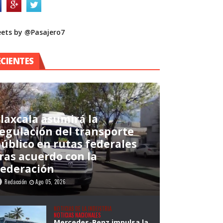
ets by @Pasajero7
ECIENTES
laxcala asumirá la
egulación del transporte
úblico en rutas federales
ras acuerdo con la
Federación
Redacción
Ago 05, 2026
NOTICIAS DE LA INDUSTRIA
NOTICIAS NACIONALES
Mercedes-Benz impulsa la