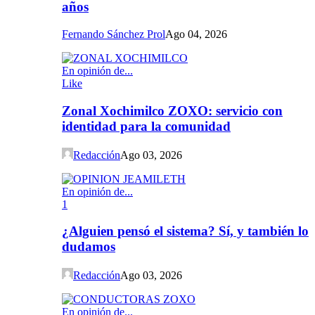
años
Fernando Sánchez Prol
Ago 04, 2026
En opinión de...
Like
Zonal Xochimilco ZOXO: servicio con
identidad para la comunidad
Redacción
Ago 03, 2026
En opinión de...
1
¿Alguien pensó el sistema? Sí, y también lo
dudamos
Redacción
Ago 03, 2026
En opinión de...