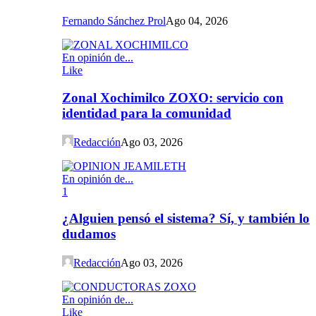
Fernando Sánchez Prol
Ago 04, 2026
En opinión de...
Like
Zonal Xochimilco ZOXO: servicio con
identidad para la comunidad
Redacción
Ago 03, 2026
En opinión de...
1
¿Alguien pensó el sistema? Sí, y también lo
dudamos
Redacción
Ago 03, 2026
En opinión de...
Like