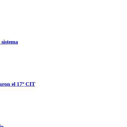
 sistema
aron el 17º CIT
io