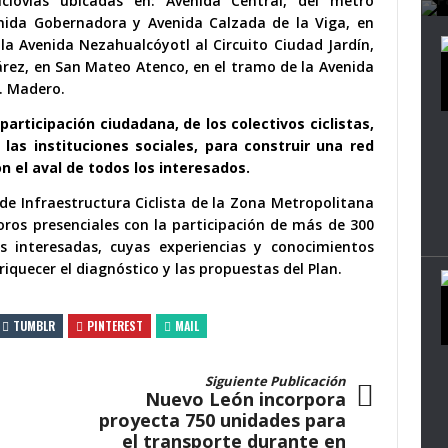
lovías ubicadas en: Avenida Central, del metro
nida Gobernadora y Avenida Calzada de la Viga, en
la Avenida Nezahualcóyotl al Circuito Ciudad Jardín,
árez, en San Mateo Atenco, en el tramo de la Avenida
 I. Madero.
participación ciudadana, de los colectivos ciclistas,
las instituciones sociales, para construir una red
on el aval de todos los interesados.
de Infraestructura Ciclista de la Zona Metropolitana
foros presenciales con la participación de más de 300
onas interesadas, cuyas experiencias y conocimientos
iquecer el diagnóstico y las propuestas del Plan.
TUMBLR
PINTEREST
MAIL
Siguiente Publicación
Nuevo León incorpora
proyecta 750 unidades para
el transporte durante en