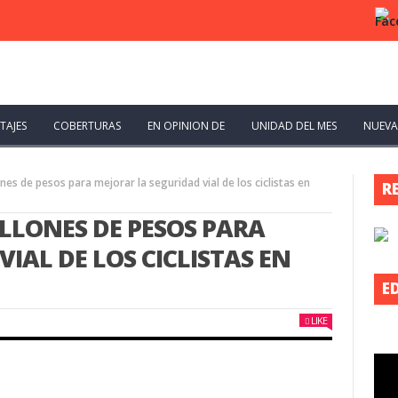
TAJES
COBERTURAS
EN OPINION DE
UNIDAD DEL MES
NUEVA
es de pesos para mejorar la seguridad vial de los ciclistas en
R
LLONES DE PESOS PARA
IAL DE LOS CICLISTAS EN
E
LIKE