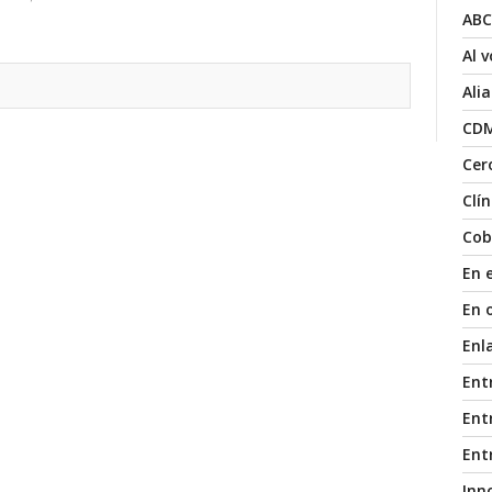
ABC
Al 
Ali
CD
Cer
Clí
Cob
En 
En 
Enl
Ent
Entr
Ent
Inn