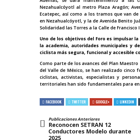
Además, se dará mantenimiento a las cic
Nezahualcóyotl al metro Plaza Aragón; Ave
Ecatepec, así como a los tramos que van de 
en Nezahualcóyotl, y la de Avenida Benito Ju
Solidaridad las Torres a la Calle de Francisco
Uno de los objetivos del Foro es impulsar la 
la academia, autoridades municipales y de 
ciclista más segura, funcional y accesible c
Como parte de los avances del Plan Maestro 
del Valle de México, se han realizado cinco 
ciclistas, activistas, especialistas y pers
territoriales han sido fundamentales para enr
FACEBOOK
TWITTER
GOOGLE+
LINKEDIN
Publicaciones Anteriores
Reconocen SETRAN 12
Conductores Modelo durante
2025