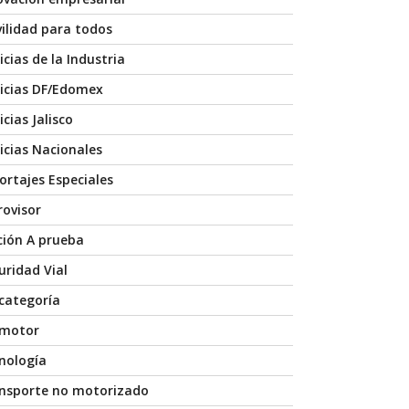
ilidad para todos
icias de la Industria
icias DF/Edomex
cias Jalisco
icias Nacionales
ortajes Especiales
rovisor
ción A prueba
uridad Vial
 categoría
 motor
nología
nsporte no motorizado