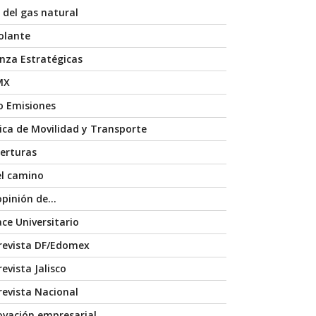
 del gas natural
volante
anza Estratégicas
MX
o Emisiones
nica de Movilidad y Transporte
erturas
el camino
opinión de…
ace Universitario
revista DF/Edomex
evista Jalisco
revista Nacional
ovación empresarial