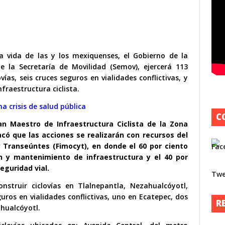
la vida de las y los mexiquenses, el Gobierno de la
 la Secretaría de Movilidad (Semov), ejercerá 113
ías, seis cruces seguros en vialidades conflictivas, y
fraestructura ciclista.
a crisis de salud pública
C
an Maestro de Infraestructura Ciclista de la Zona
acó que las acciones se realizarán con recursos del
 y Transeúntes (Fimocyt), en donde el 60 por ciento
n y mantenimiento de infraestructura y el 40 por
P
seguridad vial.
Twe
A
struir ciclovías en Tlalnepantla, Nezahualcóyotl,
s
guros en vialidades conflictivas, uno en Ecatepec, dos
R
s
hualcóyotl.