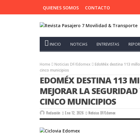
QUIENES SOMOS
CONTACTO
INICIO
NOTICIAS
ENTREVISTAS
REPOR
Home
Noticias DF/Edomex
EdoMéx destina 113 millon
cinco municipios
EDOMÉX DESTINA 113 MI
MEJORAR LA SEGURIDAD V
CINCO MUNICIPIOS
Redacción
Ene 12, 2026
Noticias DF/Edomex