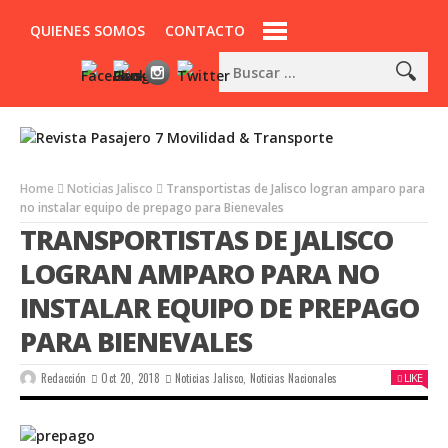
QUIENES SOMOS
CONTACTO
Home
Noticias Jalisco
Transportistas de Jalisco logran amparo para
no instalar equipo de prepago para Bienevales
TRANSPORTISTAS DE JALISCO
LOGRAN AMPARO PARA NO
INSTALAR EQUIPO DE PREPAGO
PARA BIENEVALES
Redacción
Oct 20, 2018
Noticias Jalisco
,
Noticias Nacionales
LIKE