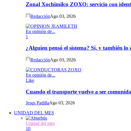
Zonal Xochimilco ZOXO: servicio con iden
Redacción
Ago 03, 2026
En opinión de...
1
¿Alguien pensó el sistema? Sí, y también l
Redacción
Ago 03, 2026
En opinión de...
Like
Cuando el transporte vuelve a ser comunida
Jesus Padilla
Ago 03, 2026
UNIDAD DEL MES
Unidad del mes
10