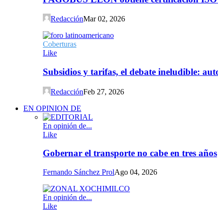
Redacción
Mar 02, 2026
Coberturas
Like
Subsidios y tarifas, el debate ineludible: a
Redacción
Feb 27, 2026
EN OPINION DE
En opinión de...
Like
Gobernar el transporte no cabe en tres años
Fernando Sánchez Prol
Ago 04, 2026
En opinión de...
Like