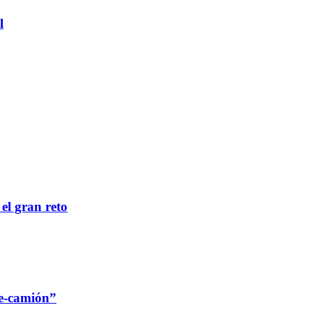
l
 el gran reto
re-camión”