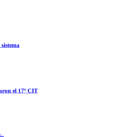
 sistema
aron el 17º CIT
io