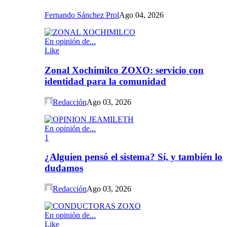
Fernando Sánchez Prol
Ago 04, 2026
En opinión de...
Like
Zonal Xochimilco ZOXO: servicio con
identidad para la comunidad
Redacción
Ago 03, 2026
En opinión de...
1
¿Alguien pensó el sistema? Sí, y también lo
dudamos
Redacción
Ago 03, 2026
En opinión de...
Like