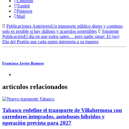
Linkedin
Tumblr
Pinterest
Mail
Publicaciones Anteriores
Un transporte público digno y continuo
solo es posible si hay diálogo y acuerdos sostenibles
Siguiente
Publicación
El día en que todos salen… pero nadie sigue: El (no)
Día del Peatón que cada quien interpreta a su manera
Francisco Javier Romero
artículos relacionados
Tabasco redefine el transporte de Villahermosa con
corredores integrados, autobuses híbridos y
operación prevista para 2027