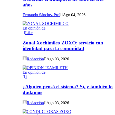
años
Fernando Sánchez Prol
Ago 04, 2026
En opinión de...
Like
Zonal Xochimilco ZOXO: servicio con
identidad para la comunidad
Redacción
Ago 03, 2026
En opinión de...
1
¿Alguien pensó el sistema? Sí, y también lo
dudamos
Redacción
Ago 03, 2026