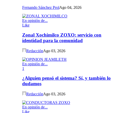
Fernando Sánchez Prol
Ago 04, 2026
En opinión de...
Like
Zonal Xochimilco ZOXO: servicio con
identidad para la comunidad
Redacción
Ago 03, 2026
En opinión de...
1
¿Alguien pensó el sistema? Sí, y también lo
dudamos
Redacción
Ago 03, 2026
En opinión de...
Like