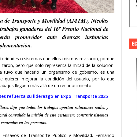
ana de Transporte y Movilidad (AMTM), Nicolás
s trabajos ganadores del 16º Premio Nacional de
rán promovidos ante diversas instancias
E
mplementación.
autoridades o sistemas que ellos mismos revisaron, porque
lizaron, pero que sólo representa la mitad de la solución.
era tuvo que hacerlo un organismo de gobierno, es una
que quieren mejorar la condición del usuario, por lo que
rabajos lleguen más allá de un reconocimiento.
es refuerza su liderazgo en Expo Transporte 2025
lares dijo que todos los trabajos aportan soluciones reales y
cual convalida la misión de este certamen: construir sistemas
 centrados en las personas.
a Ensayos de Transporte Público y Movilidad, Fernando