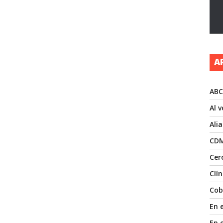
A
ABC
Al 
Ali
CD
Cer
Clí
Cob
En 
En 