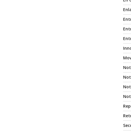
Enl
Ent
Entr
Ent
Inn
Mov
Not
Not
Noti
Not
Rep
Ret
Sec