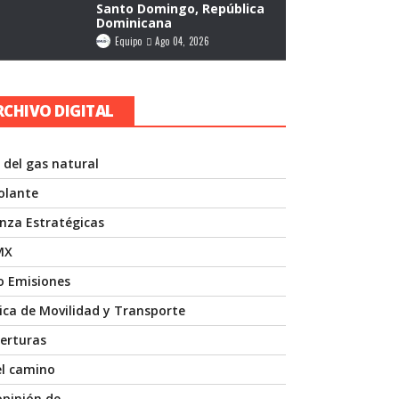
Santo Domingo, República
Dominicana
Equipo
Ago 04, 2026
RCHIVO DIGITAL
 del gas natural
volante
anza Estratégicas
MX
o Emisiones
nica de Movilidad y Transporte
erturas
el camino
opinión de…