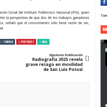
P
ción Social del Instituto Politécnico Nacional (IPN), quien
Twe
nte la perspectiva de que dos de los trabajos ganadores
A
os, señaló que el conocimiento sólo tiene razón de ser,
s
ad.
R
s
TUMBLR
PINTEREST
MAIL
Siguiente Publicación
Radiografía 2025 revela
grave rezago en movilidad
de San Luis Potosí