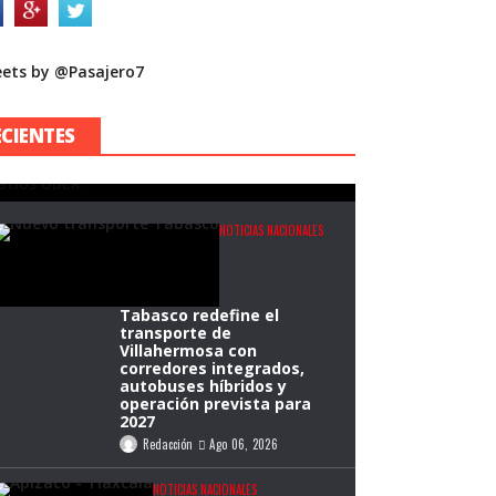
atio de plataformas del
ets by @Pasajero7
eropuerto de Guadalajara
upera 87 mil servicios en
ECIENTES
us primeros dos meses
Redacción
Ago 06, 2026
NOTICIAS NACIONALES
Tabasco redefine el
transporte de
Villahermosa con
corredores integrados,
autobuses híbridos y
operación prevista para
2027
Redacción
Ago 06, 2026
NOTICIAS NACIONALES