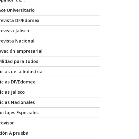
ace Universitario
revista DF/Edomex
evista Jalisco
revista Nacional
ovación empresarial
ilidad para todos
icias de la Industria
icias DF/Edomex
cias Jalisco
icias Nacionales
ortajes Especiales
rovisor
ción A prueba