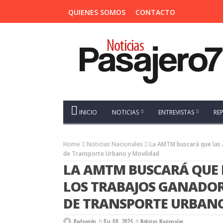
QUIENES SOMOS
CONTACTO
INICIO
NOTICIAS
ENTREVISTAS
RE
Home
Noticias Nacionales
La AMTM buscará que las 
de Transporte Urbano y Movilidad
LA AMTM BUSCARÁ QUE 
LOS TRABAJOS GANADOR
DE TRANSPORTE URBANO
Redacción
Dic 08, 2025
Noticias Nacionales