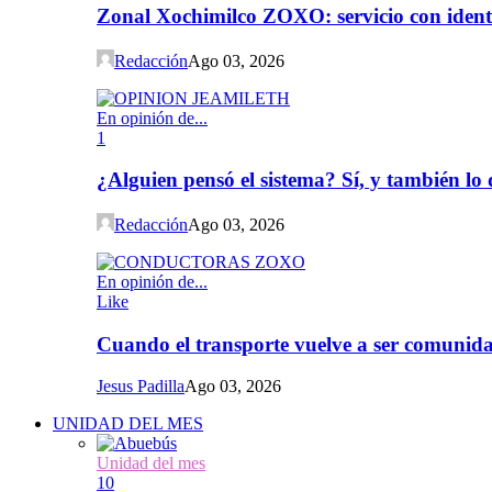
Zonal Xochimilco ZOXO: servicio con iden
Redacción
Ago 03, 2026
En opinión de...
1
¿Alguien pensó el sistema? Sí, y también l
Redacción
Ago 03, 2026
En opinión de...
Like
Cuando el transporte vuelve a ser comunida
Jesus Padilla
Ago 03, 2026
UNIDAD DEL MES
Unidad del mes
10