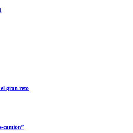
l
 el gran reto
re-camión”