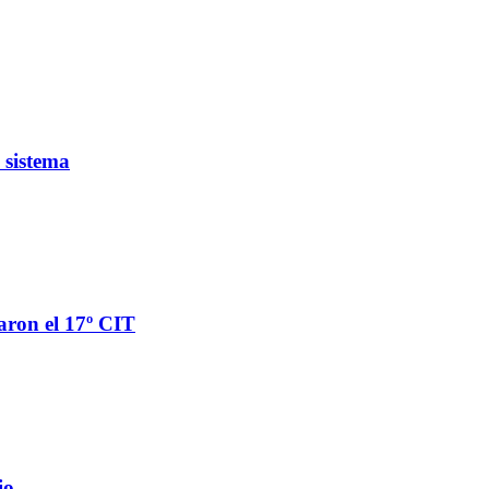
 sistema
aron el 17º CIT
io