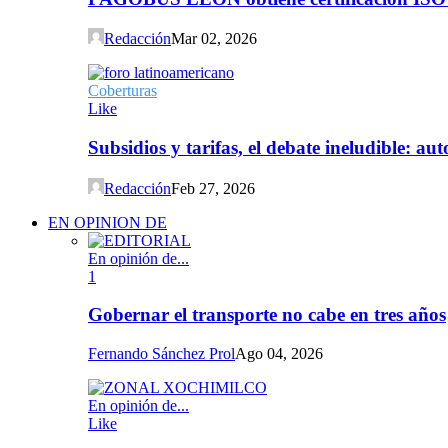
Redacción
Mar 02, 2026
Coberturas
Like
Subsidios y tarifas, el debate ineludible: a
Redacción
Feb 27, 2026
EN OPINION DE
En opinión de...
1
Gobernar el transporte no cabe en tres años
Fernando Sánchez Prol
Ago 04, 2026
En opinión de...
Like