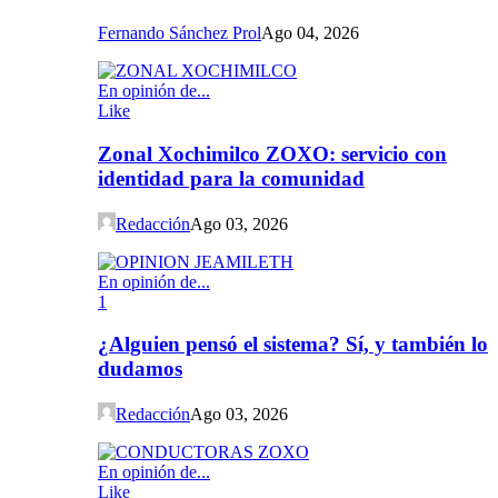
Fernando Sánchez Prol
Ago 04, 2026
En opinión de...
Like
Zonal Xochimilco ZOXO: servicio con
identidad para la comunidad
Redacción
Ago 03, 2026
En opinión de...
1
¿Alguien pensó el sistema? Sí, y también lo
dudamos
Redacción
Ago 03, 2026
En opinión de...
Like