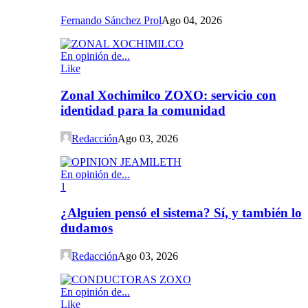
Fernando Sánchez Prol
Ago 04, 2026
En opinión de...
Like
Zonal Xochimilco ZOXO: servicio con
identidad para la comunidad
Redacción
Ago 03, 2026
En opinión de...
1
¿Alguien pensó el sistema? Sí, y también lo
dudamos
Redacción
Ago 03, 2026
En opinión de...
Like