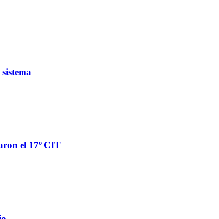
 sistema
aron el 17º CIT
io