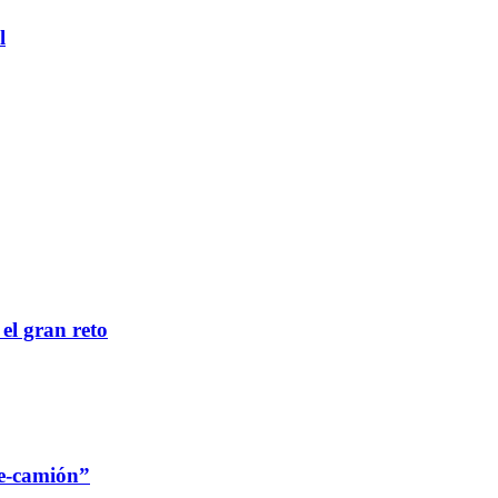
l
 el gran reto
re-camión”