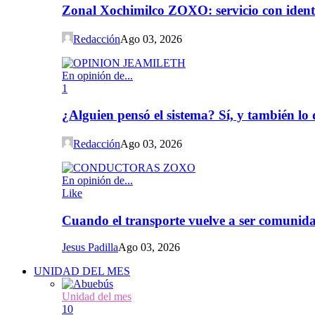
Zonal Xochimilco ZOXO: servicio con iden
Redacción
Ago 03, 2026
En opinión de...
1
¿Alguien pensó el sistema? Sí, y también l
Redacción
Ago 03, 2026
En opinión de...
Like
Cuando el transporte vuelve a ser comunida
Jesus Padilla
Ago 03, 2026
UNIDAD DEL MES
Unidad del mes
10