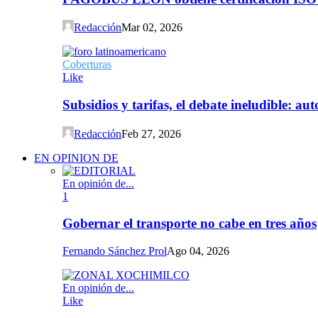
Redacción
Mar 02, 2026
Coberturas
Like
Subsidios y tarifas, el debate ineludible: a
Redacción
Feb 27, 2026
EN OPINION DE
En opinión de...
1
Gobernar el transporte no cabe en tres años
Fernando Sánchez Prol
Ago 04, 2026
En opinión de...
Like