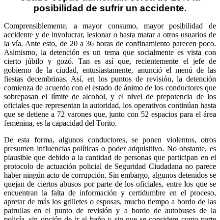
posibilidad de sufrir un accidente.
Comprensiblemente, a mayor consumo, mayor posibilidad de
accidente y de involucrar, lesionar o hasta matar a otros usuarios de
la vía. Ante esto, de 20 a 36 horas de confinamiento parecen poco.
Asimismo, la detención es un tema que socialmente es vista con
cierto júbilo y gozó. Tan es así que, recientemente el jefe de
gobierno de la ciudad, entusiastamente, anunció el menú de las
fiestas decembrinas. Así, en los puntos de revisión, la detención
comienza de acuerdo con el estado de ánimo de los conductores que
sobrepasan el límite de alcohol, y el nivel de prepotencia de los
oficiales que representan la autoridad, los operativos continúan hasta
que se detiene a 72 varones que, junto con 52 espacios para el área
femenina, es la capacidad del Torito.
De esta forma, algunos conductores, se ponen violentos, otros
presumen influencias políticas o poder adquisitivo. No obstante, es
plausible que debido a la cantidad de personas que participan en el
protocolo de actuación policial de Seguridad Ciudadana no parece
haber ningún acto de corrupción. Sin embargo, algunos detenidos se
quejan de ciertos abusos por parte de los oficiales, entre los que se
encuentran la falta de información y certidumbre en el proceso,
apretar de más los grilletes o esposas, mucho tiempo a bordo de las
patrullas en el punto de revisión y a bordo de autobuses de la
policía, sin opción de ir al baño y sin que se considere como parte