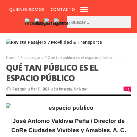
QUIENES SOMOS
CONTACTO
Home
Sin categoría
Qué tan público es el espacio público
QUÉ TAN PÚBLICO ES EL
ESPACIO PÚBLICO
Redacción
Mar 11, 2024
Sin Categoría
,
Sin Motor
1
José Antonio Valdivia Peña /
Director de
CoRe Ciudades Vivibles y Amables, A. C.