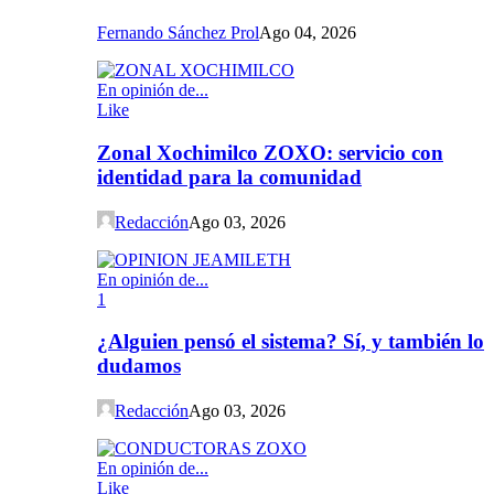
Fernando Sánchez Prol
Ago 04, 2026
En opinión de...
Like
Zonal Xochimilco ZOXO: servicio con
identidad para la comunidad
Redacción
Ago 03, 2026
En opinión de...
1
¿Alguien pensó el sistema? Sí, y también lo
dudamos
Redacción
Ago 03, 2026
En opinión de...
Like