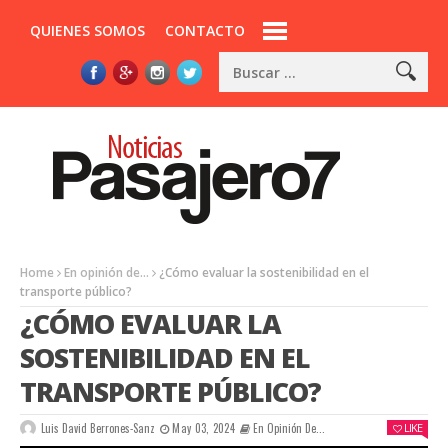
QUIENES SOMOS
CONTACTO
Home
En opinión de...
¿Cómo evaluar la sostenibilidad en el
transporte público?
¿CÓMO EVALUAR LA
SOSTENIBILIDAD EN EL
TRANSPORTE PÚBLICO?
Luis David Berrones-Sanz
May 03, 2024
En Opinión De...
LIKE